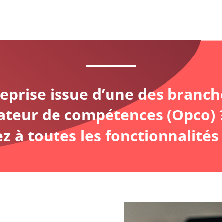
eprise issue d’une des branch
rateur de compétences (Opco)
z à toutes les fonctionnalités