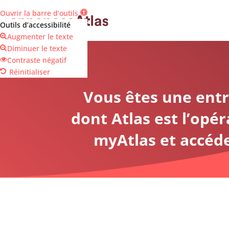
Panneau de gestion des cookies
Ouvrir la barre d’outils
Outils d’accessibilité
Augmenter le texte
Diminuer le texte
Contraste négatif
Réinitialiser
Vous êtes une entr
dont Atlas est l’opé
myAtlas et accéde