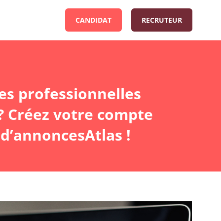
CANDIDAT
RECRUTEUR
es professionnelles
 ? Créez votre compte
 d’annoncesAtlas !